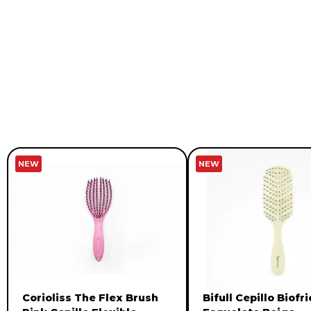
NEW
NEW
Corioliss The Flex Brush
Bifull Cepillo Biofr