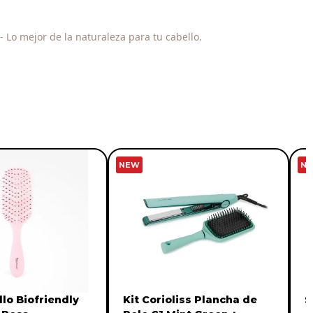
- Lo mejor de la naturaleza para tu cabello.
NEW
N
llo Biofriendly
Kit Corioliss Plancha de
S