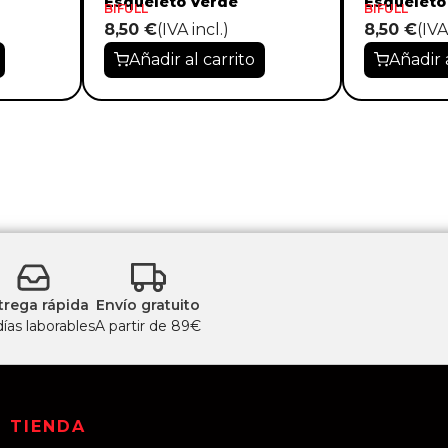
Esqueleto Verde
Esqueleto
BIFULL
BIFULL
8,50 €
(IVA incl.)
8,50 €
(IVA
Añadir al carrito
Añadir 
trega rápida
Envío gratuito
días laborables
A partir de 89€
TIENDA