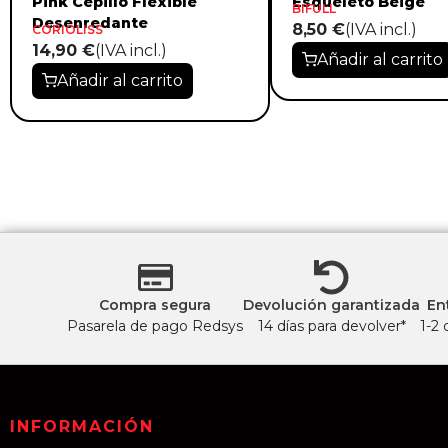
Pink Cepillo Flexible
Esqueleto Beige
BIFULL
Desenredante
8,50 €
(IVA incl.)
CORIOLISS
14,90 €
(IVA incl.)
Añadir al carrito
Añadir al carrito
Compra segura
Devolución garantizada
En
Pasarela de pago Redsys
14 días para devolver*
1-2 
INFORMACIÓN