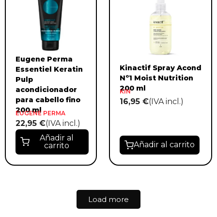
Eugene Perma
Kinactif Spray Acond
Essentiel Keratin
Nº1 Moist Nutrition
Pulp
200 ml
acondicionador
KIN
para cabello fino
16,95 €
(IVA incl.)
200 ml
EUGENE PERMA
22,95 €
(IVA incl.)
Añadir al
Añadir al carrito
carrito
Load more