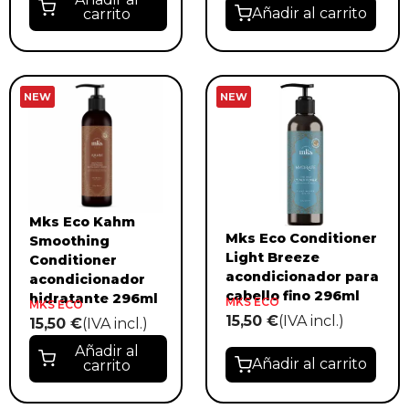
Añadir al carrito
carrito
NEW
NEW
Mks Eco Kahm
Mks Eco Conditioner
Smoothing
Light Breeze
Conditioner
acondicionador para
acondicionador
cabello fino 296ml
hidratante 296ml
MKS ECO
MKS ECO
15,50 €
(IVA incl.)
15,50 €
(IVA incl.)
Añadir al
Añadir al carrito
carrito