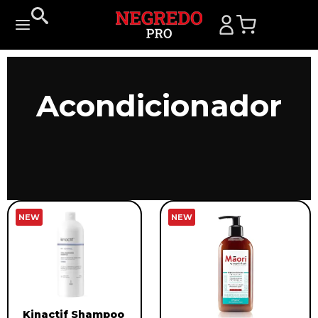
Acondicionador
NEW
NEW
Kinactif Shampoo