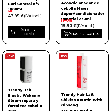
Acondicionador de
Curl Control nº7
cebolla Maori
1000ml
KIN
SuperAcondicionador
43,95 €
(IVA incl.)
Imperial 250ml
MAORI
19,90 €
(IVA incl.)
Añadir al
Añadir al carrito
carrito
NEW
NEW
Trendy Hair
Trendy Hair Lait
Elastic Wakame
Shikiso Keratin With
Sérum repara y
Ginseng
fortalece cabello
acondicionador
30ml