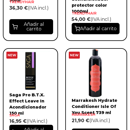
TRENDYHAIR
protector color
36,30 €
(IVA incl.)
1000ml
TRENDYHAIR
54,00 €
(IVA incl.)
Añadir al
Añadir al carrito
carrito
NEW
NEW
Saga Pro B.T.X.
Marrakesh Hydrate
Effect Leave In
Conditioner Isle Of
Acondicionador
You Scent 739 ml
150 ml
MARRAKESH
SAGA
21,90 €
(IVA incl.)
16,95 €
(IVA incl.)
Añadir al