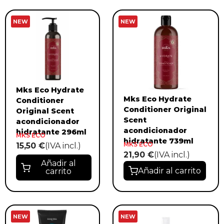
NEW
NEW
Mks Eco Hydrate
Mks Eco Hydrate
Conditioner
Conditioner Original
Original Scent
Scent
acondicionador
acondicionador
hidratante 296ml
MKS ECO
hidratante 739ml
MKS ECO
15,50 €
(IVA incl.)
21,90 €
(IVA incl.)
Añadir al
Añadir al carrito
carrito
NEW
NEW