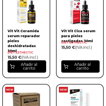
Vit Vit Ceramida
Vit Vit Cica serum
serum reparador
para pieles
pieles
castigadas 30ml
DIET ESTHECTIC
deshidratadas
15,50 €
(IVA incl.)
30ml
DIET ESTHECTIC
15,50 €
(IVA incl.)
Añadir al
Añadir al
carrito
carrito
NEW
NEW