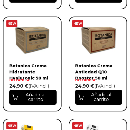
NEW
NEW
Botanica Crema
Botanica Crema
Hidratante
Antiedad Q10
Hyaluronic 50 ml
Booster 50 ml
BOTANICA
BOTANICA
24,90 €
(IVA incl.)
24,90 €
(IVA incl.)
Añadir al
Añadir al
carrito
carrito
NEW
NEW