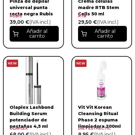
Pinza de depilar
Crema células
universal punta
madre RTB Stem
recta negra Rubis
Cells 50 ml
RUBIS
RTB
39,00 €
(IVA incl.)
29,50 €
(IVA incl.)
Añadir al
Añadir al
carrito
carrito
NEW
NEW
Olaplex Lashbond
Vit Vit Korean
Building Serum
Cleansing Ritual
potenciador de
Phase 2 espuma
pestañas 4,5 ml
limpiadora 200ml
OLAPLEX
DIET ESTHECTIC
68,00 €
(IVA incl.)
8,95 €
(IVA incl.)