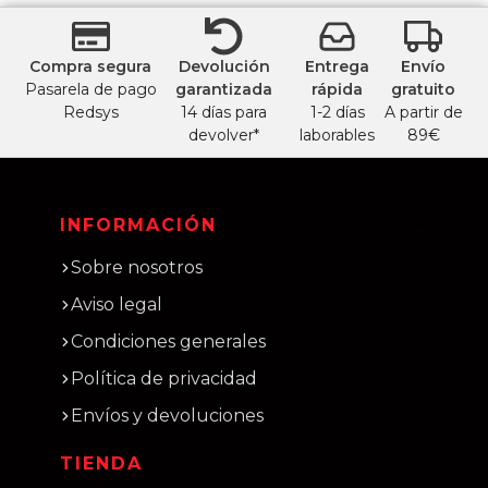
Compra segura
Devolución
Entrega
Envío
Pasarela de pago
garantizada
rápida
gratuito
Redsys
14 días para
1-2 días
A partir de
devolver*
laborables
89€
INFORMACIÓN
Sobre nosotros
Aviso legal
Condiciones generales
Política de privacidad
Envíos y devoluciones
TIENDA