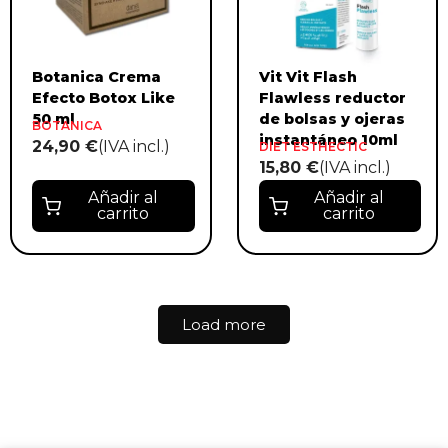
Botanica Crema
Vit Vit Flash
Efecto Botox Like
Flawless reductor
50 ml
de bolsas y ojeras
BOTANICA
instantáneo 10ml
24,90 €
(IVA incl.)
DIET ESTHECTIC
15,80 €
(IVA incl.)
Añadir al
Añadir al
carrito
carrito
Load more