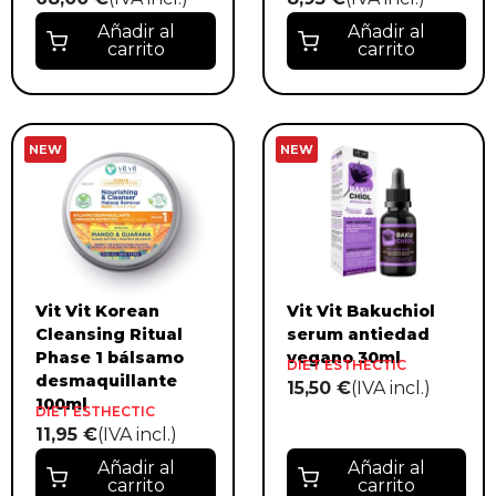
Añadir al
Añadir al
carrito
carrito
NEW
NEW
Vit Vit Korean
Vit Vit Bakuchiol
Cleansing Ritual
serum antiedad
Phase 1 bálsamo
vegano 30ml
DIET ESTHECTIC
desmaquillante
15,50 €
(IVA incl.)
100ml
DIET ESTHECTIC
11,95 €
(IVA incl.)
Añadir al
Añadir al
carrito
carrito