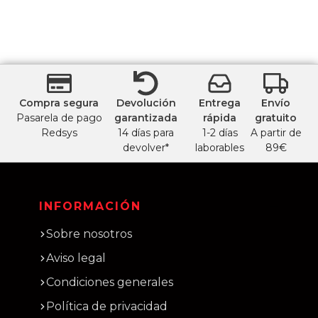
Compra segura
Devolución
Entrega
Envío
Pasarela de pago
garantizada
rápida
gratuito
Redsys
14 días para
1-2 días
A partir de
devolver*
laborables
89€
INFORMACIÓN
Sobre nosotros
Aviso legal
Condiciones generales
Política de privacidad