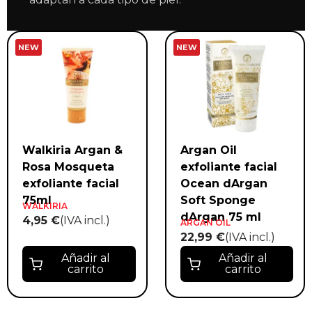
NEW
NEW
Walkiria Argan &
Argan Oil
Rosa Mosqueta
exfoliante facial
exfoliante facial
Ocean dArgan
75ml
Soft Sponge
WALKIRIA
dArgan 75 ml
4,95 €
(IVA incl.)
ARGAN OIL
22,99 €
(IVA incl.)
Añadir al
Añadir al
carrito
carrito