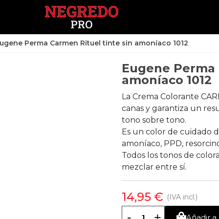
ugene Perma Carmen Rituel tinte sin amoníaco 1012
Eugene Perma C
amoníaco 1012
La Crema Colorante CAR
canas y garantiza un re
tono sobre tono.
Es un color de cuidado d
amoníaco, PPD, resorcinol
Todos los tonos de col
mezclar entre sí.
14,95 €
(IVA incl.)
-
+
Añadir a 