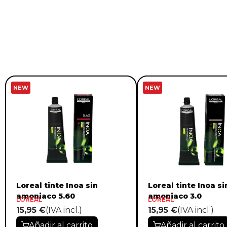
NEW
NEW
Loreal tinte Inoa sin
Loreal tinte Inoa si
amoniaco 5.60
amoniaco 3.0
LOREAL
LOREAL
15,95 €
(IVA incl.)
15,95 €
(IVA incl.)
Añadir al carrito
Añadir al carrito