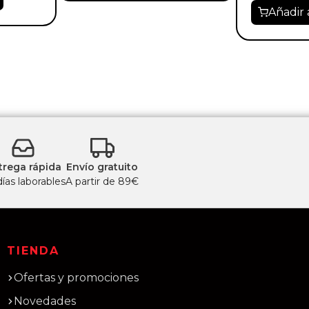
Añadir 
trega rápida
Envío gratuito
días laborables
A partir de 89€
TIENDA
Ofertas y promociones
Novedades