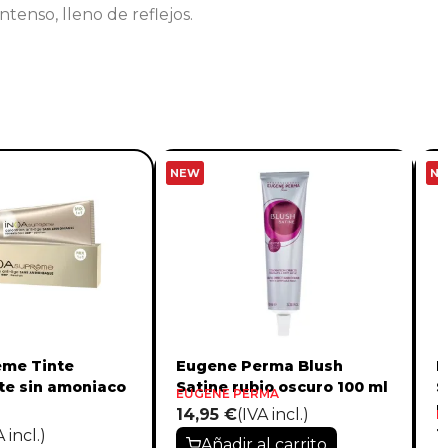
ntenso, lleno de reflejos.
NEW
N
eme Tinte
Eugene Perma Blush
E
e sin amoniaco
Satine rubio oscuro 100 ml
S
EUGENE PERMA
m
14,95 €
(IVA incl.)
E
A incl.)
1
Añadir al carrito