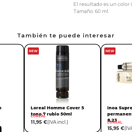
El resultado es un color i
Tamaño: 60 ml.
También te puede interesar
NEW
NEW
n
Loreal Homme Cover 5
Inoa Supr
tono 7 rubio 50ml
permanent
LOREAL
8,23
11,95 €
(IVA incl.)
LOREAL
15,95 €
(IV