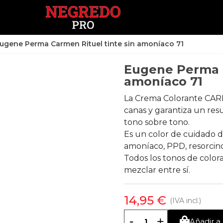
ugene Perma Carmen Rituel tinte sin amoníaco 71
Eugene Perma C
amoníaco 71
La Crema Colorante CAR
canas y garantiza un re
tono sobre tono.
Es un color de cuidado d
amoníaco, PPD, resorcinol
Todos los tonos de col
mezclar entre sí.
14,95 €
(IVA incl.)
-
+
Añadir a 