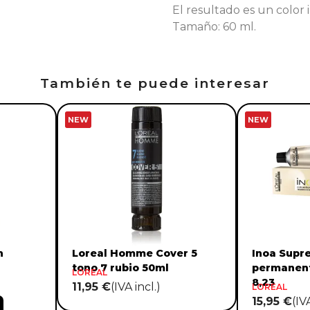
El resultado es un color i
Tamaño: 60 ml.
También te puede interesar
NEW
NEW
n
Loreal Homme Cover 5
Inoa Supr
tono 7 rubio 50ml
permanent
LOREAL
8,23
11,95 €
(IVA incl.)
LOREAL
15,95 €
(IV