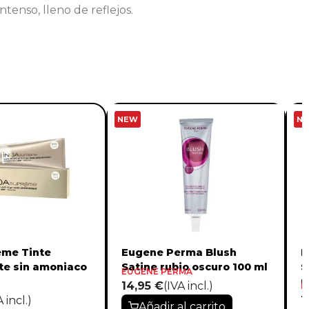
ntenso, lleno de reflejos.
NEW
N
eme Tinte
Eugene Perma Blush
E
e sin amoniaco
Satine rubio oscuro 100 ml
S
EUGENE PERMA
m
14,95 €
(IVA incl.)
E
A incl.)
1
Añadir al carrito