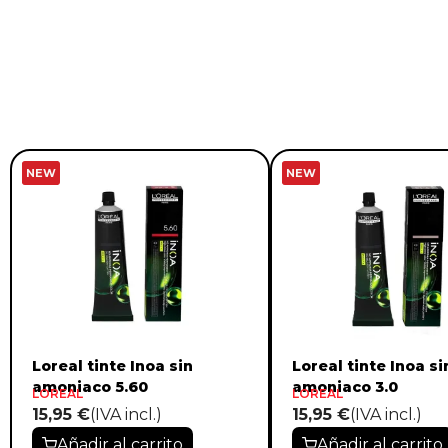
NEW
NEW
Loreal tinte Inoa sin
Loreal tinte Inoa si
amoniaco 5.60
amoniaco 3.0
LOREAL
LOREAL
15,95 €
(IVA incl.)
15,95 €
(IVA incl.)
Añadir al carrito
Añadir al carrito