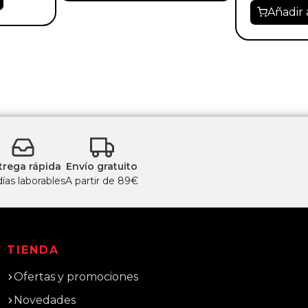
Añadir 
trega rápida
Envío gratuito
días laborables
A partir de 89€
TIENDA
Ofertas y promociones
Novedades