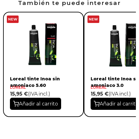
También te puede interesar
NEW
NEW
Loreal tinte Inoa sin
Loreal tinte Inoa si
amoniaco 5.60
amoniaco 3.0
LOREAL
LOREAL
15,95 €
(IVA incl.)
15,95 €
(IVA incl.)
Añadir al carrito
Añadir al carrito