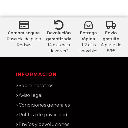
Compra segura
Devolución
Entrega
Envío
Pasarela de pago
garantizada
rápida
gratuito
Redsys
14 días para
1-2 días
A partir de
devolver*
laborables
89€
INFORMACIÓN
Sobre nosotros
Aviso legal
Condiciones generales
Política de privacidad
Envíos y devoluciones