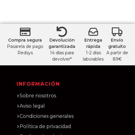
Compra segura
Devolución
Entrega
Envío
Pasarela de pago
garantizada
rápida
gratuito
Redsys
14 días para
1-2 días
A partir de
devolver*
laborables
89€
INFORMACIÓN
Sobre nosotros
Aviso legal
Condiciones generales
Política de privacidad