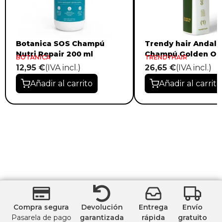
Botanica SOS Champú
Trendy hair Andalu
Nutri Repair 200 ml
Champú Golden Oil
BOTANICA
TRENDYHAIR
12,95 €
(IVA incl.)
26,65 €
(IVA incl.)
Añadir al carrito
Añadir al carrito
Compra segura
Devolución
Entrega
Envío
Pasarela de pago
garantizada
rápida
gratuito