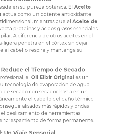
 reside en su pureza botánica. El
Aceite
s
actúa como un potente antioxidante
tidimensional, mientras que el
Aceite de
yecta proteínas y ácidos grasos esenciales
pilar. A diferencia de otros aceites en el
-ligera penetra en el córtex sin dejar
e el cabello respire y mantenga su
a: Reduce el Tiempo de Secado
ofesional, el
Oil Elixir Original
es un
Su tecnología de evaporación de agua
po de secado con secador hasta en un
áneamente el cabello del daño térmico.
 conseguir alisados más rápidos y ondas
o el deslizamiento de herramientas
l encrespamiento de forma permanente.
: Un Viaje Sensorial