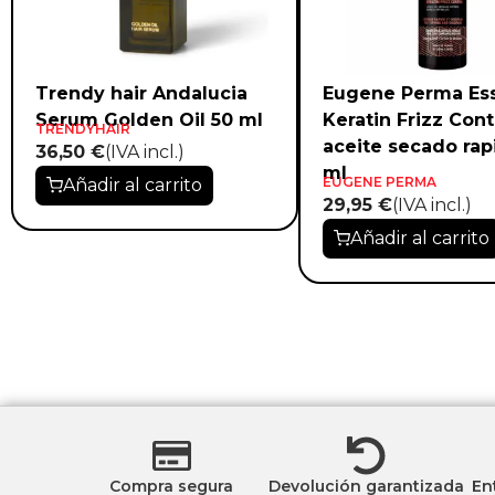
Trendy hair Andalucia
Eugene Perma Ess
Serum Golden Oil 50 ml
Keratin Frizz Cont
TRENDYHAIR
aceite secado rap
36,50 €
(IVA incl.)
ml
EUGENE PERMA
Añadir al carrito
29,95 €
(IVA incl.)
Añadir al carrito
Compra segura
Devolución garantizada
En