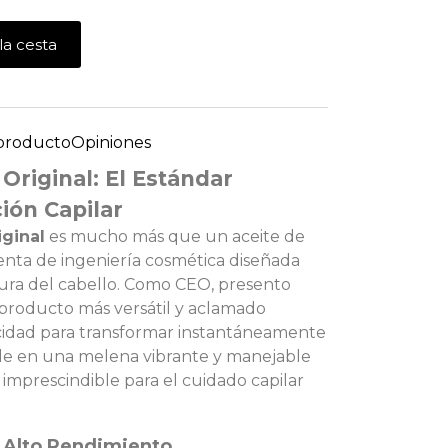
la cesta
 producto
Opiniones
 Original: El Estándar
ión Capilar
iginal
es mucho más que un aceite de
enta de ingeniería cosmética diseñada
tura del cabello. Como CEO, presento
 producto más versátil y aclamado
idad para transformar instantáneamente
lde en una melena vibrante y manejable
 imprescindible para el cuidado capilar
e Alto Rendimiento