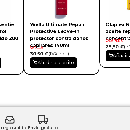
entiel
Wella Ultimate Repair
Olaplex N
rol
Protective Leave-In
aceite re
ido 200
protector contra daños
concentr
OLAPLEX
capilares 140ml
29,50 €
(IV
WELLA
30,50 €
(IVA incl.)
Añadir 
Añadir al carrito
trega rápida
Envío gratuito