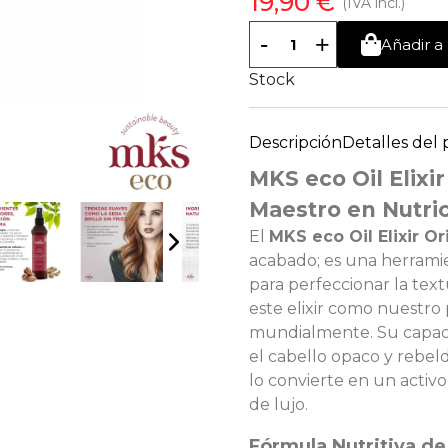
19,90 €
(IVA incl.)
-
+
Añadir a 
Stock
Descripción
Detalles del
MKS eco Oil Elixir
Maestro en Nutric
El
MKS eco Oil Elixir Or
acabado; es una herrami
para perfeccionar la tex
este elixir como nuestro
mundialmente. Su capac
el cabello opaco y rebe
lo convierte en un activo
de lujo.
Fórmula Nutritiva d