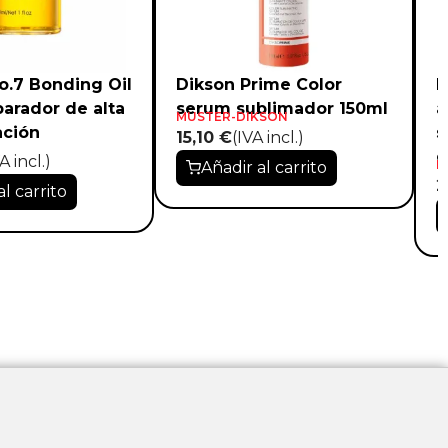
o.7 Bonding Oil
Dikson Prime Color
D
parador de alta
serum sublimador 150ml
a
MUSTER-DIKSON
ación
s
15,10 €
(IVA incl.)
o
A incl.)
M
Añadir al carrito
2
al carrito