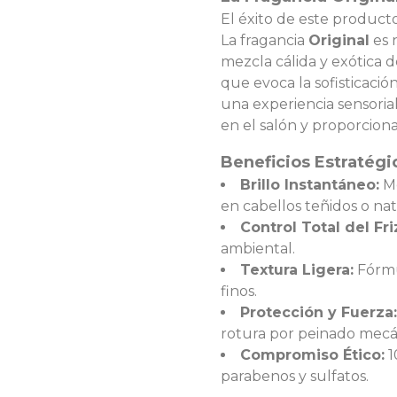
El éxito de este producto
La fragancia
Original
es 
mezcla cálida y exótica d
que evoca la sofisticación
una experiencia sensorial
en el salón y proporciona
Beneficios Estratégic
Brillo Instantáneo:
Me
en cabellos teñidos o nat
Control Total del Fri
ambiental.
Textura Ligera:
Fórmu
finos.
Protección y Fuerza:
rotura por peinado mecá
Compromiso Ético:
1
parabenos y sulfatos.