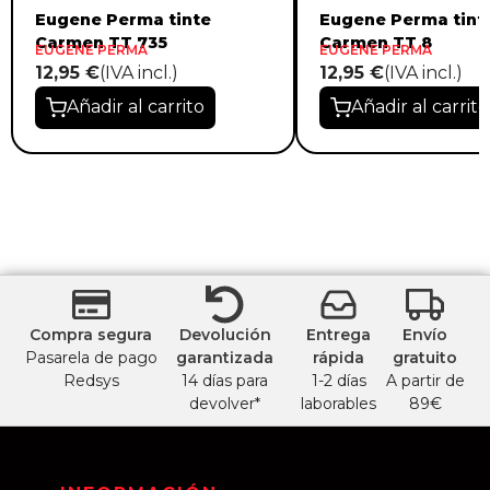
Eugene Perma tinte
Eugene Perma tint
Carmen TT 735
Carmen TT 8
EUGENE PERMA
EUGENE PERMA
12,95 €
(IVA incl.)
12,95 €
(IVA incl.)
Añadir al carrito
Añadir al carrito
Compra segura
Devolución
Entrega
Envío
Pasarela de pago
garantizada
rápida
gratuito
Redsys
14 días para
1-2 días
A partir de
devolver*
laborables
89€