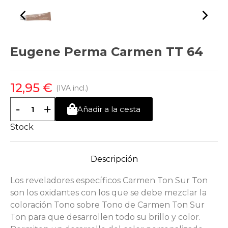
Eugene Perma Carmen TT 64
12,95 €
(IVA incl.)
-
+
Añadir a la cesta
Stock
Descripción
Los reveladores específicos Carmen Ton Sur Ton
son los oxidantes con los que se debe mezclar la
coloración Tono sobre Tono de Carmen Ton Sur
Ton para que desarrollen todo su brillo y color.