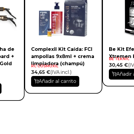
cha de
Complexil Kit Caída: FCI
Be Kit Ef
pard +
ampollas 9x8ml + crema
Xtremen 
BE TEKNIC
 Gold
limpiadora (champú)
30,45 €
(IV
RC COSMOXIL
34,65 €
(IVA incl.)
Añadir 
Añadir al carrito