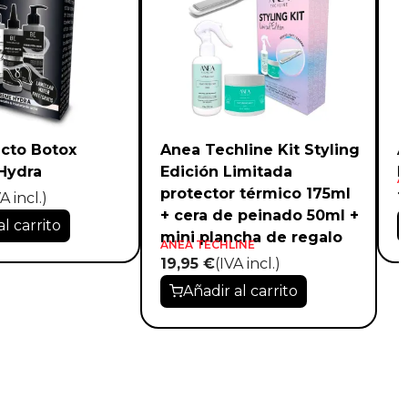
ecto Botox
Anea Techline Kit Styling
A
Hydra
Edición Limitada
L
A
protector térmico 175ml
A incl.)
1
+ cera de peinado 50ml +
al carrito
mini plancha de regalo
ANEA TECHLINE
19,95 €
(IVA incl.)
Añadir al carrito