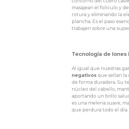
contorno del cuero cabe
masajean el folículo y de
rotura y eliminando la el
plancha. Es el paso esenc
trabajen sobre una super
Tecnología de Iones 
Al igual que nuestras ga
negativos
que sellan la
de forma duradera. Su t
núcleo del cabello, mant
aportando un brillo salud
es una melena suave, ma
que perdura todo el día.