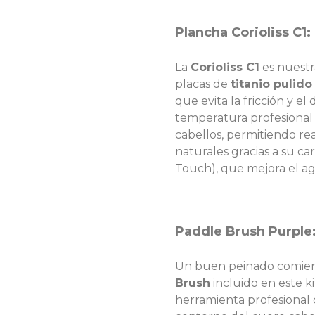
Plancha Corioliss C1: 
La
Corioliss C1
es nuestr
placas de
titanio pulido
que evita la fricción y e
temperatura profesional (
cabellos, permitiendo rea
naturales gracias a su c
Touch), que mejora el aga
Paddle Brush Purple:
Un buen peinado comien
Brush
incluido en este k
herramienta profesional