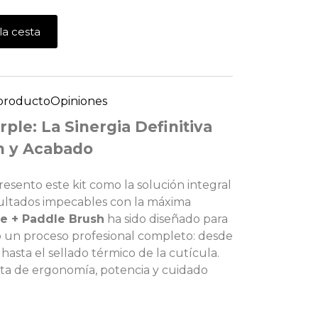
la cesta
 producto
Opiniones
urple: La Sinergia Definitiva
n y Acabado
esento este kit como la solución integral
ultados impecables con la máxima
le + Paddle Brush
ha sido diseñado para
 un proceso profesional completo: desde
 hasta el sellado térmico de la cutícula.
cta de ergonomía, potencia y cuidado