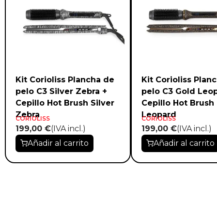
Kit Corioliss Plancha de
Kit Corioliss Plan
pelo C3 Silver Zebra +
pelo C3 Gold Leo
Cepillo Hot Brush Silver
Cepillo Hot Brush
Zebra
Leopard
CORIOLISS
CORIOLISS
199,00 €
(IVA incl.)
199,00 €
(IVA incl.)
Añadir al carrito
Añadir al carrito