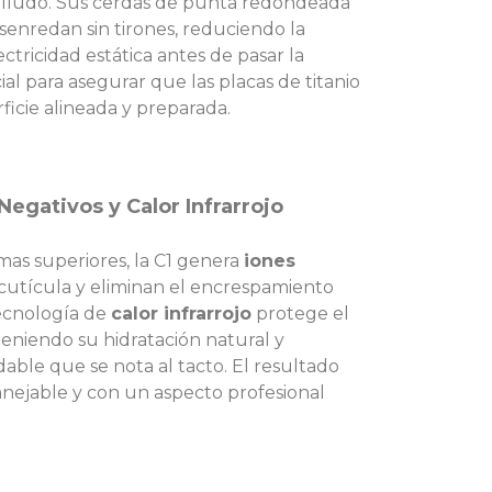
lludo. Sus cerdas de punta redondeada
senredan sin tirones, reduciendo la
ectricidad estática antes de pasar la
ial para asegurar que las placas de titanio
ficie alineada y preparada.
Negativos y Calor Infrarrojo
mas superiores, la C1 genera
iones
 cutícula y eliminan el encrespamiento
ecnología de
calor infrarrojo
protege el
eniendo su hidratación natural y
able que se nota al tacto. El resultado
nejable y con un aspecto profesional