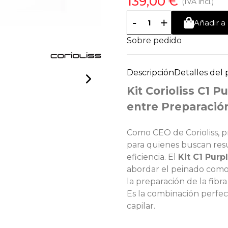
139,00 €
(IVA incl.)
-
+
Añadir a 
Sobre pedido
Descripción
Detalles del
Kit Corioliss C1 P
entre Preparació
Como CEO de Corioliss, pr
para quienes buscan res
eficiencia. El
Kit C1 Purp
abordar el peinado como
la preparación de la fibra
Es la combinación perfe
capilar.