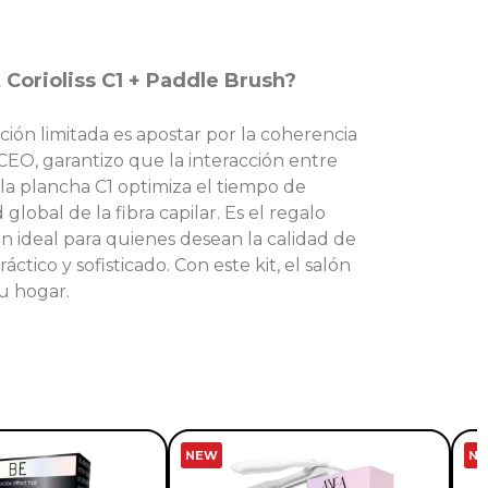
t Corioliss C1 + Paddle Brush?
ición limitada es apostar por la coherencia
CEO, garantizo que la interacción entre
 la plancha C1 optimiza el tiempo de
global de la fibra capilar. Es el regalo
ón ideal para quienes desean la calidad de
áctico y sofisticado. Con este kit, el salón
su hogar.
NEW
N