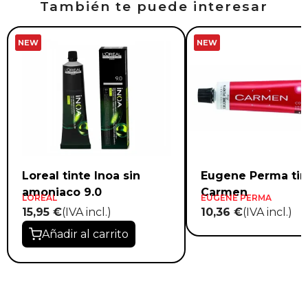
También te puede interesar
NEW
NEW
Loreal tinte Inoa sin
Eugene Perma tin
amoniaco 9.0
Carmen
LOREAL
EUGENE PERMA
15,95 €
(IVA incl.)
10,36 €
(IVA incl.)
Añadir al carrito