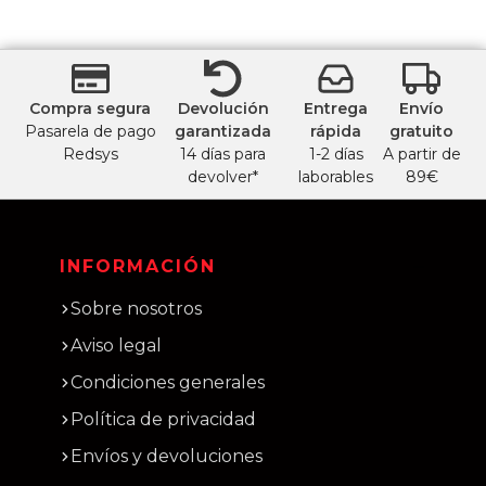
Compra segura
Devolución
Entrega
Envío
Pasarela de pago
garantizada
rápida
gratuito
Redsys
14 días para
1-2 días
A partir de
devolver*
laborables
89€
INFORMACIÓN
Sobre nosotros
Aviso legal
Condiciones generales
Política de privacidad
Envíos y devoluciones