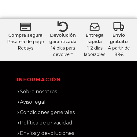
Compra segura
Devolución
Entrega
Envío
Pasarela de pago
garantizada
rápida
gratuito
Redsys
14 días para
1-2 días
A partir de
devolver*
laborables
89€
INFORMACIÓN
Sobre nosotros
Aviso legal
Condiciones generales
Política de privacidad
Envíos y devoluciones