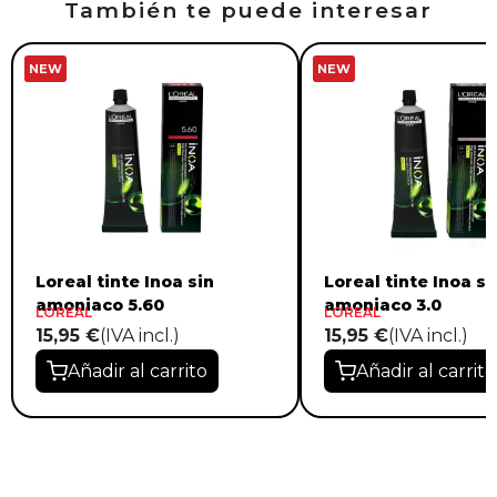
También te puede interesar
NEW
NEW
Loreal tinte Inoa sin
Loreal tinte Inoa si
amoniaco 5.60
amoniaco 3.0
LOREAL
LOREAL
15,95 €
(IVA incl.)
15,95 €
(IVA incl.)
Añadir al carrito
Añadir al carrito