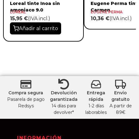
Loreal tinte Inoa sin
Eugene Perma tint
amoniaco 9.0
Carmen
LOREAL
EUGENE PERMA
15,95 €
(IVA incl.)
10,36 €
(IVA incl.)
Añadir al carrito
Compra segura
Devolución
Entrega
Envío
Pasarela de pago
garantizada
rápida
gratuito
Redsys
14 días para
1-2 días
A partir de
devolver*
laborables
89€
INFORMACIÓN