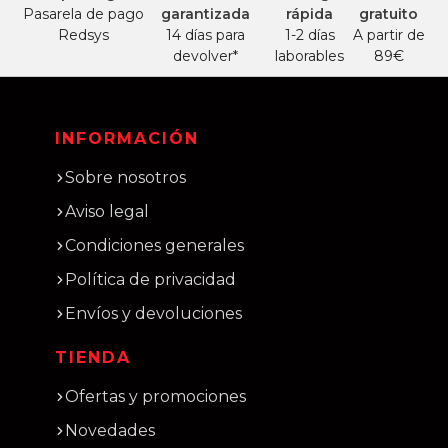
Pasarela de pago
garantizada
rápida
gratuito
Redsys
14 días para
1-2 días
A partir de
devolver*
laborables
89€
INFORMACIÓN
Sobre nosotros
Aviso legal
Condiciones generales
Política de privacidad
Envíos y devoluciones
TIENDA
Ofertas y promociones
Novedades