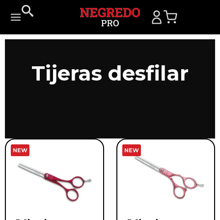
Tijeras desfilar
NEW
NEW