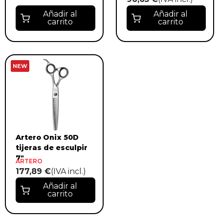
Añadir al
Añadir al
carrito
carrito
NEW
Artero Onix 50D
tijeras de esculpir
7"
ARTERO
177,89 €
(IVA incl.)
Añadir al
carrito