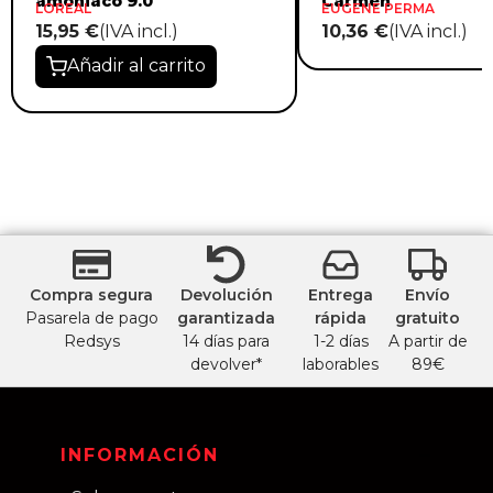
amoniaco 9.0
Carmen
LOREAL
EUGENE PERMA
15,95 €
(IVA incl.)
10,36 €
(IVA incl.)
Añadir al carrito
Compra segura
Devolución
Entrega
Envío
Pasarela de pago
garantizada
rápida
gratuito
Redsys
14 días para
1-2 días
A partir de
devolver*
laborables
89€
INFORMACIÓN