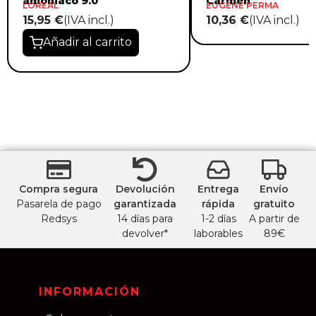
amoniaco 9.0
Carmen
LOREAL
EUGENE PERMA
15,95 €
(IVA incl.)
10,36 €
(IVA incl.)
Añadir al carrito
Compra segura
Devolución
Entrega
Envío
Pasarela de pago
garantizada
rápida
gratuito
Redsys
14 días para
1-2 días
A partir de
devolver*
laborables
89€
INFORMACIÓN