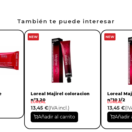
También te puede interesar
NEW
NEW
e
Loreal Majirel coloracion
Loreal Maj
nº3,20
nº10 1/2
LOREAL
LOREAL
13,45 €
(IVA incl.)
13,45 €
(IV
Añadir al carrito
Añadir 