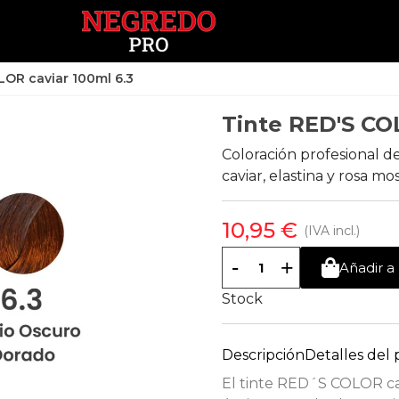
LOR caviar 100ml 6.3
Tinte RED'S CO
Coloración profesional d
caviar, elastina y rosa m
10,95 €
(IVA incl.)
-
+
Añadir a 
Stock
Descripción
Detalles del
El tinte RED´S COLOR ca