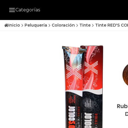
Categorías
Inicio
Peluquería
Coloración
Tinte
Tinte RED'S CO