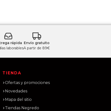
trega rápida
Envío gratuito
días laborables
A partir de 89€
TIENDA
Ofertas y promociones
Novedades
Mapa del sitio
Tiendas Negredo