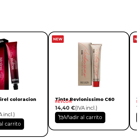
NEW
N
irel coloracion
Tinte Revlonissimo C60
T
REVLON
R
14,40 €
(IVA incl.)
1
A incl.)
Añadir al carrito
al carrito