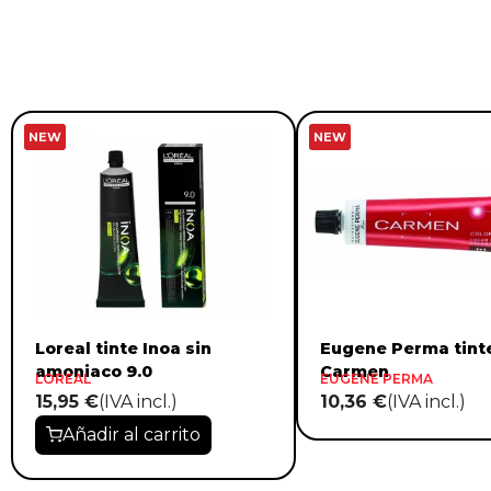
NEW
NEW
Loreal tinte Inoa sin
Eugene Perma tint
amoniaco 9.0
Carmen
LOREAL
EUGENE PERMA
15,95 €
(IVA incl.)
10,36 €
(IVA incl.)
Añadir al carrito