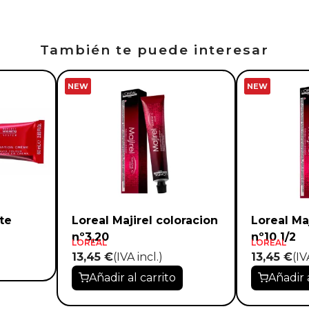
También te puede interesar
NEW
NEW
te
Loreal Majirel coloracion
Loreal Ma
nº3,20
nº10 1/2
LOREAL
LOREAL
13,45 €
(IVA incl.)
13,45 €
(IV
Añadir al carrito
Añadir 