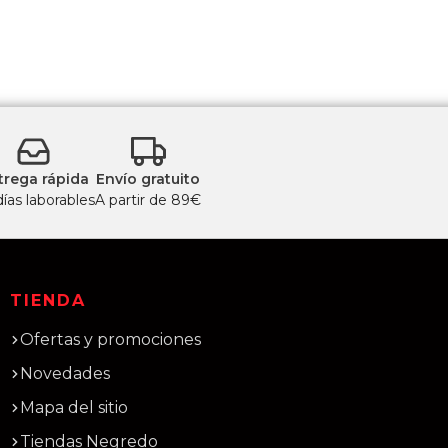
trega rápida
Envío gratuito
días laborables
A partir de 89€
TIENDA
Ofertas y promociones
Novedades
Mapa del sitio
Tiendas Negredo