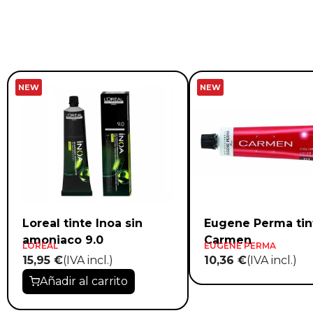
NEW
NEW
Loreal tinte Inoa sin
Eugene Perma tin
amoniaco 9.0
Carmen
LOREAL
EUGENE PERMA
15,95 €
(IVA incl.)
10,36 €
(IVA incl.)
Añadir al carrito