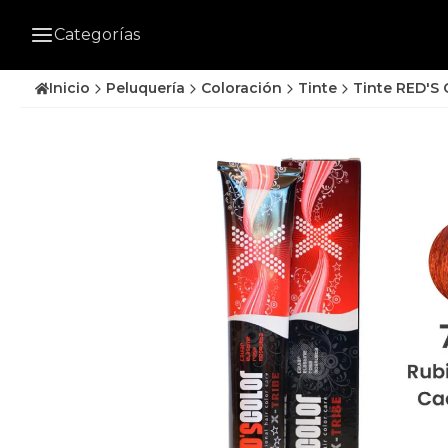
Categorías
Inicio
Peluquería
Coloración
Tinte
Tinte RED'S 