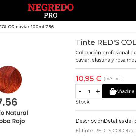
COLOR caviar 100ml 7.56
Tinte RED'S COL
Coloración profesional d
caviar, elastina y rosa m
10,95 €
(IVA incl.)
-
+
Añadir a 
Stock
Descripción
Detalles del
El tinte RED´S COLOR ca