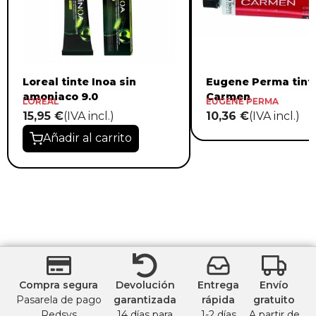
Loreal tinte Inoa sin
Eugene Perma tint
amoniaco 9.0
Carmen
LOREAL
EUGENE PERMA
15,95 €
(IVA incl.)
10,36 €
(IVA incl.)
Añadir al carrito
Compra segura
Devolución
Entrega
Envío
Pasarela de pago
garantizada
rápida
gratuito
Redsys
14 días para
1-2 días
A partir de