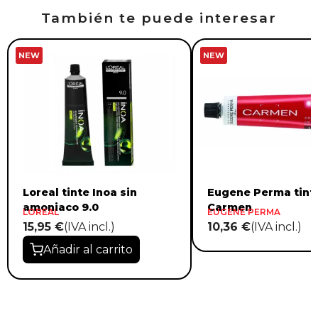
También te puede interesar
NEW
NEW
Loreal tinte Inoa sin
Eugene Perma tint
amoniaco 9.0
Carmen
LOREAL
EUGENE PERMA
15,95 €
(IVA incl.)
10,36 €
(IVA incl.)
Añadir al carrito