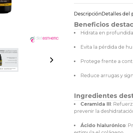
Descripción
Detalles del
Beneficios desta
Hidrata en profundidad
Evita la pérdida de h
Protege frente a con
Reduce arrugas y sign
Ingredientes des
Ceramida III
: Refuerz
prevenir la deshidratació
Ácido hialurónico
: P
estimula el colágeno.