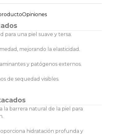
 producto
Opiniones
cados
 para una piel suave y tersa.
umedad, mejorando la elasticidad.
taminantes y patógenos externos.
os de sequedad visibles.
tacados
a la barrera natural de la piel para
n.
roporciona hidratación profunda y