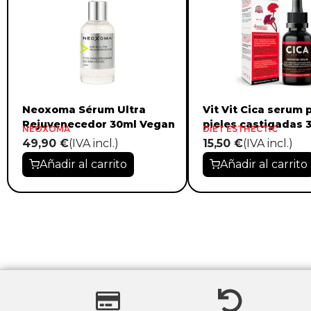
Neoxoma Sérum Ultra
Vit Vit Cica serum 
Rejuvenecedor 30ml Vegan
pieles castigadas 
NEOXOMA
DIET ESTHECTIC
49,90 €
(IVA incl.)
15,50 €
(IVA incl.)
Añadir al carrito
Añadir al carrito