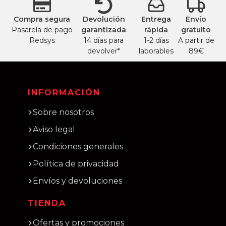
Compra segura
Devolución
Entrega
Envío
Pasarela de pago
garantizada
rápida
gratuito
Redsys
14 días para
1-2 días
A partir de
devolver*
laborables
89€
INFORMACIÓN
Sobre nosotros
Aviso legal
Condiciones generales
Política de privacidad
Envíos y devoluciones
TIENDA
Ofertas y promociones