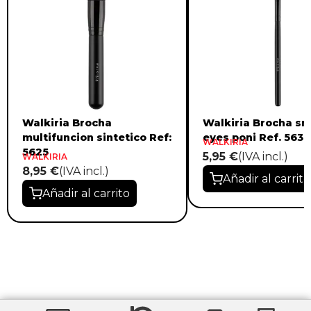
Walkiria Brocha
Walkiria Brocha s
multifuncion sintetico Ref:
eyes poni Ref. 5638
WALKIRIA
5625
5,95 €
(IVA incl.)
WALKIRIA
8,95 €
(IVA incl.)
Añadir al carrito
Añadir al carrito