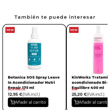
También te puede interesar
NEW
NEW
Botanica SOS Spray Leave
KinWorks Tratami
In Acondicionador Nutri
acondicionado Bi-
Repair 175 ml
Equilibre 400 ml
BOTANICA
KIN
12,95 €
(IVA incl.)
25,20 €
(IVA incl.)
Añadir al carrito
Añadir al carrito