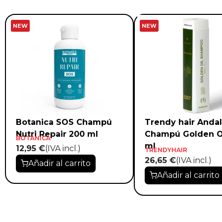
NEW
NEW
Botanica SOS Champú
Trendy hair Andal
Nutri Repair 200 ml
Champú Golden O
BOTANICA
ml
12,95 €
(IVA incl.)
TRENDYHAIR
26,65 €
(IVA incl.)
Añadir al carrito
Añadir al carrito