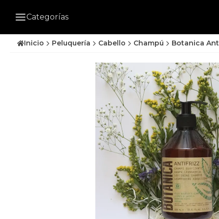
Categorías
Inicio
Peluquería
Cabello
Champú
Botanica Ant