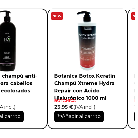
NEW
N
 champú anti-
Botanica Botox Keratin
B
para cabellos
Champú Xtreme Hydra
C
decolorados
Repair con Ácido
R
Hialurónico 1000 ml
H
BOTANICA
B
A incl.)
23,95 €
(IVA incl.)
1
al carrito
Añadir al carrito