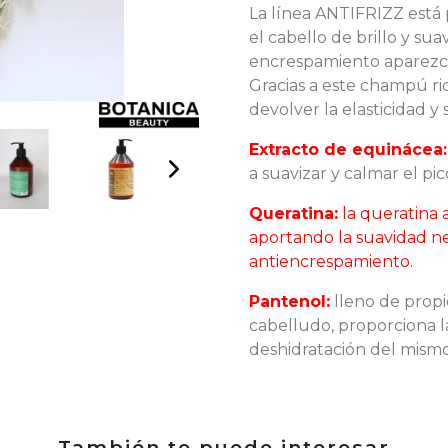
La línea ANTIFRIZZ está 
el cabello de brillo y s
encrespamiento aparezca 
Gracias a este champú ric
devolver la elasticidad y 
Extracto de equinácea:
a suavizar y calmar el pi
Queratina:
la queratina a
aportando la suavidad ne
antiencrespamiento.
Pantenol:
lleno de prop
cabelludo, proporciona 
deshidratación del mismo
También te puede interesar