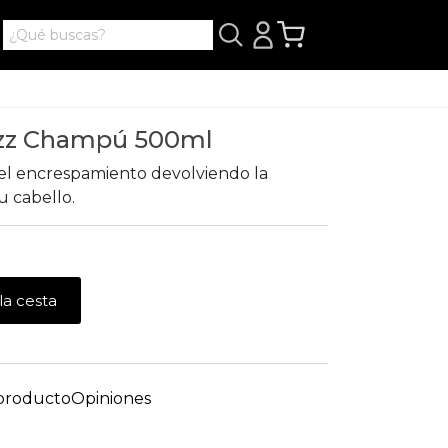
rizz Champú 500ml
l encrespamiento devolviendo la
u cabello.
la cesta
 producto
Opiniones
z