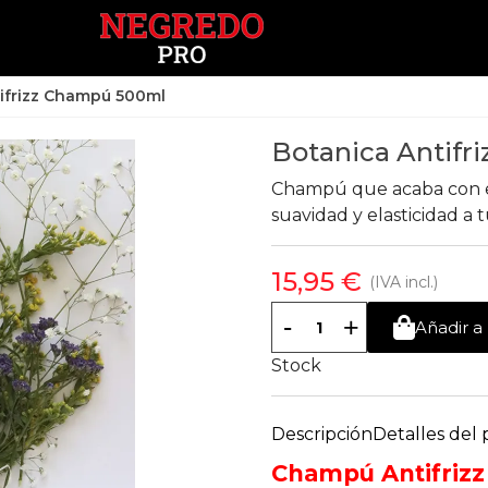
ifrizz Champú 500ml
Botanica Antif
Champú que acaba con e
suavidad y elasticidad a t
15,95 €
(IVA incl.)
-
+
Añadir a 
Stock
Descripción
Detalles del
Champú Antifriz