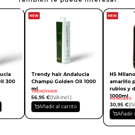
NEW
NEW
ucia
Trendy hair Andalucia
HS Milano
il 300
Champú Golden Oil 1000
amarillo 
ml
rubios y 
TRENDYHAIR
1000ml
56,95 €
(IVA incl.)
HS MILANO
30,95 €
(IV
Añadir al carrito
Añadir 