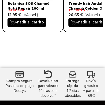
Botanica SOS Champú
Trendy hair Andalu
Nutri Repair 200 ml
Champú Golden Oil
BOTANICA
TRENDYHAIR
12,95 €
(IVA incl.)
26,65 €
(IVA incl.)
Añadir al carrito
Añadir al carrito
Compra segura
Devolución
Entrega
Envío
Pasarela de pago
garantizada
rápida
gratuito
Redsys
14 días para
1-2 días
A partir de
devolver*
laborables
89€