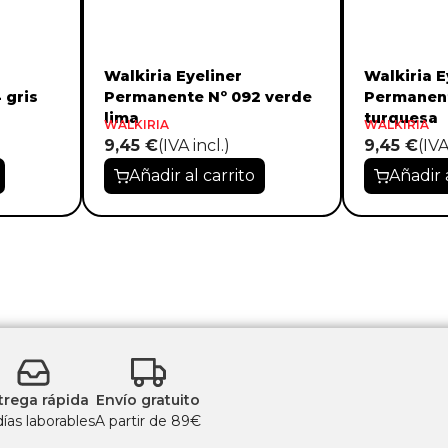
Walkiria Eyeliner
Walkiria E
 gris
Permanente Nº 092 verde
Permanent
lima
turquesa
WALKIRIA
WALKIRIA
9,45 €
(IVA incl.)
9,45 €
(IVA
Añadir al carrito
Añadir 
trega rápida
Envío gratuito
días laborables
A partir de 89€