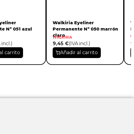
yeliner
Walkiria Eyeliner
W
e Nº 051 azul
Permanente Nº 050 marrón
P
claro
c
WALKIRIA
W
 incl.)
9,45 €
(IVA incl.)
9
al carrito
Añadir al carrito