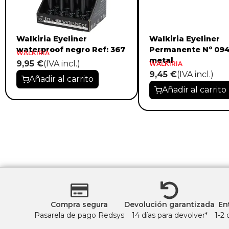
Walkiria Eyeliner
Walkiria Eyeliner
waterproof negro Ref: 367
Permanente Nº 094
WALKIRIA
metal
9,95 €
(IVA incl.)
WALKIRIA
9,45 €
(IVA incl.)
Añadir al carrito
Añadir al carrito
Compra segura
Devolución garantizada
En
Pasarela de pago Redsys
14 días para devolver*
1-2 