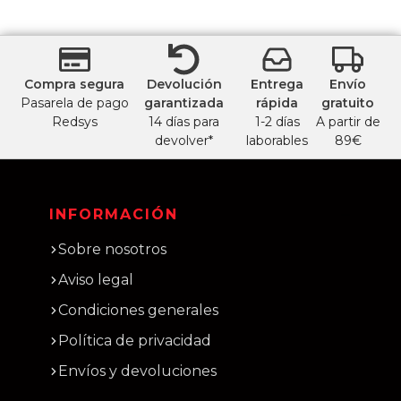
Compra segura
Devolución
Entrega
Envío
Pasarela de pago
garantizada
rápida
gratuito
Redsys
14 días para
1-2 días
A partir de
devolver*
laborables
89€
INFORMACIÓN
Sobre nosotros
Aviso legal
Condiciones generales
Política de privacidad
Envíos y devoluciones