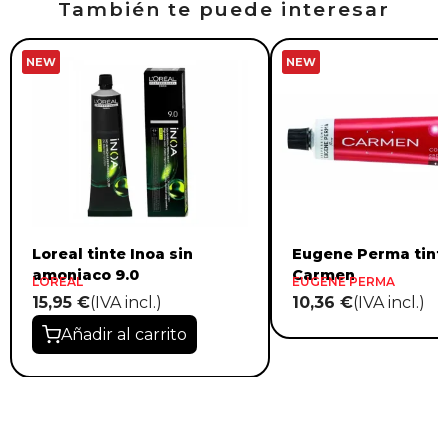
También te puede interesar
NEW
NEW
Loreal tinte Inoa sin
Eugene Perma tint
amoniaco 9.0
Carmen
LOREAL
EUGENE PERMA
15,95 €
(IVA incl.)
10,36 €
(IVA incl.)
Añadir al carrito