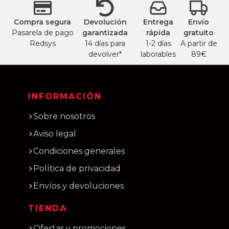
Compra segura
Devolución
Entrega
Envío
Pasarela de pago
garantizada
rápida
gratuito
Redsys
14 días para
1-2 días
A partir de
devolver*
laborables
89€
INFORMACIÓN
Sobre nosotros
Aviso legal
Condiciones generales
Política de privacidad
Envíos y devoluciones
TIENDA
Ofertas y promociones