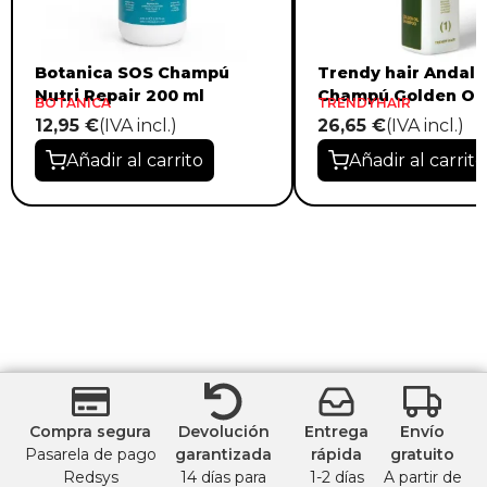
Botanica SOS Champú
Trendy hair Andalu
Nutri Repair 200 ml
Champú Golden Oil
BOTANICA
TRENDYHAIR
12,95 €
(IVA incl.)
26,65 €
(IVA incl.)
Añadir al carrito
Añadir al carrito
Compra segura
Devolución
Entrega
Envío
Pasarela de pago
garantizada
rápida
gratuito
Redsys
14 días para
1-2 días
A partir de