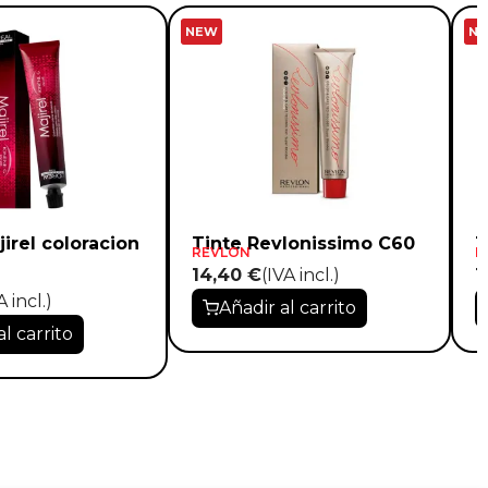
NEW
N
jirel coloracion
Tinte Revlonissimo C60
T
REVLON
R
14,40 €
(IVA incl.)
1
A incl.)
Añadir al carrito
al carrito