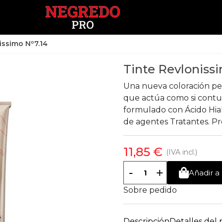
issimo Nº7.14
Tinte Revloniss
Una nueva coloración pe
que actúa como si contuvi
formulado con Ácido Hial
de agentes Tratantes. Pro
11,85 €
(IVA incl.)
-
+
Añadir a 
Sobre pedido
Descripción
Detalles del