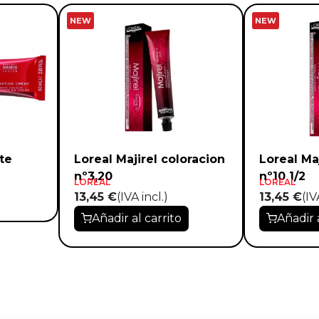
NEW
NEW
te
Loreal Majirel coloracion
Loreal Ma
nº3,20
nº10 1/2
LOREAL
LOREAL
13,45 €
(IVA incl.)
13,45 €
(IV
Añadir al carrito
Añadir 