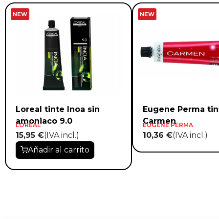
NEW
NEW
Loreal tinte Inoa sin
Eugene Perma tin
amoniaco 9.0
Carmen
LOREAL
EUGENE PERMA
15,95 €
(IVA incl.)
10,36 €
(IVA incl.)
Añadir al carrito