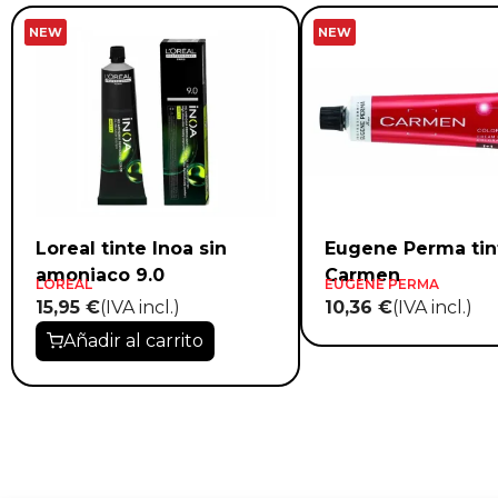
NEW
NEW
Loreal tinte Inoa sin
Eugene Perma tin
amoniaco 9.0
Carmen
LOREAL
EUGENE PERMA
15,95 €
(IVA incl.)
10,36 €
(IVA incl.)
Añadir al carrito