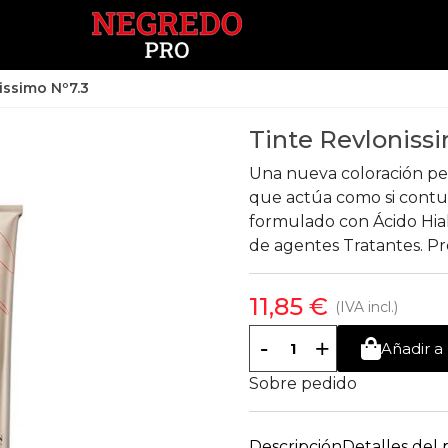
issimo Nº7.3
Tinte Revloniss
Una nueva coloración pe
que actúa como si contuvi
formulado con Ácido Hial
de agentes Tratantes. Pro
11,85 €
(IVA incl.)
-
+
Añadir a 
Sobre pedido
Descripción
Detalles del