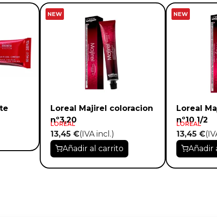
NEW
NEW
te
Loreal Majirel coloracion
Loreal Ma
nº3,20
nº10 1/2
LOREAL
LOREAL
13,45 €
(IVA incl.)
13,45 €
(IV
Añadir al carrito
Añadir 