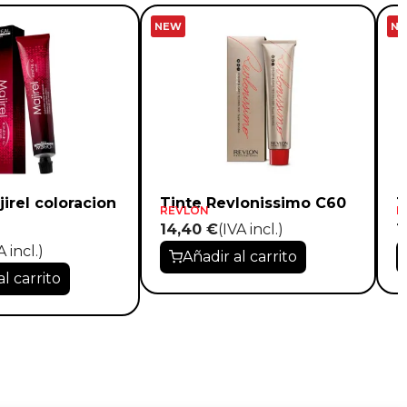
NEW
N
jirel coloracion
Tinte Revlonissimo C60
T
REVLON
R
14,40 €
(IVA incl.)
1
A incl.)
Añadir al carrito
al carrito