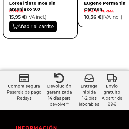
Loreal tinte Inoa sin
Eugene Perma tint
amoniaco 9.0
Carmen
LOREAL
EUGENE PERMA
15,95 €
(IVA incl.)
10,36 €
(IVA incl.)
Añadir al carrito
Compra segura
Devolución
Entrega
Envío
Pasarela de pago
garantizada
rápida
gratuito
Redsys
14 días para
1-2 días
A partir de
devolver*
laborables
89€
INFORMACIÓN