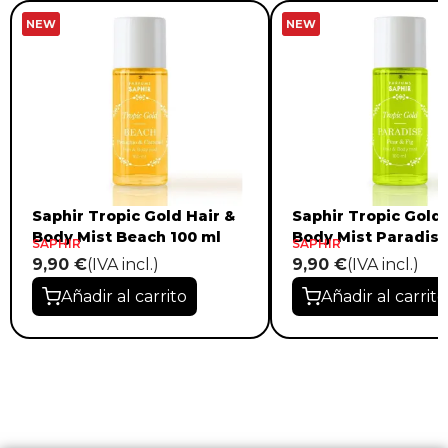
NEW
NEW
Saphir Tropic Gold Hair &
Saphir Tropic Gold 
Body Mist Beach 100 ml
Body Mist Paradise
SAPHIR
SAPHIR
9,90 €
(IVA incl.)
9,90 €
(IVA incl.)
Añadir al carrito
Añadir al carrito