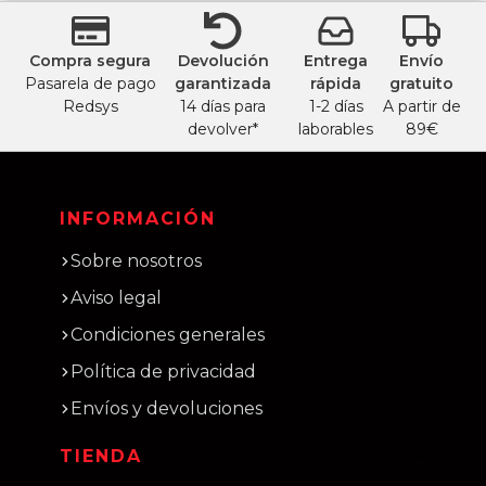
Compra segura
Devolución
Entrega
Envío
Pasarela de pago
garantizada
rápida
gratuito
Redsys
14 días para
1-2 días
A partir de
devolver*
laborables
89€
INFORMACIÓN
Sobre nosotros
Aviso legal
Condiciones generales
Política de privacidad
Envíos y devoluciones
TIENDA