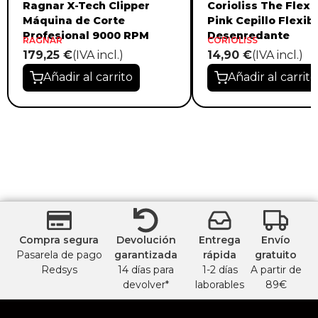
Ragnar X-Tech Clipper
Corioliss The Flex 
Máquina de Corte
Pink Cepillo Flexib
Profesional 9000 RPM
Desenredante
RAGNAR
CORIOLISS
179,25 €
(IVA incl.)
14,90 €
(IVA incl.)
Añadir al carrito
Añadir al carrito
Compra segura
Devolución
Entrega
Envío
Pasarela de pago
garantizada
rápida
gratuito
Redsys
14 días para
1-2 días
A partir de
devolver*
laborables
89€