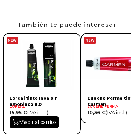
También te puede interesar
NEW
NEW
Loreal tinte Inoa sin
Eugene Perma tint
amoniaco 9.0
Carmen
LOREAL
EUGENE PERMA
15,95 €
(IVA incl.)
10,36 €
(IVA incl.)
Añadir al carrito