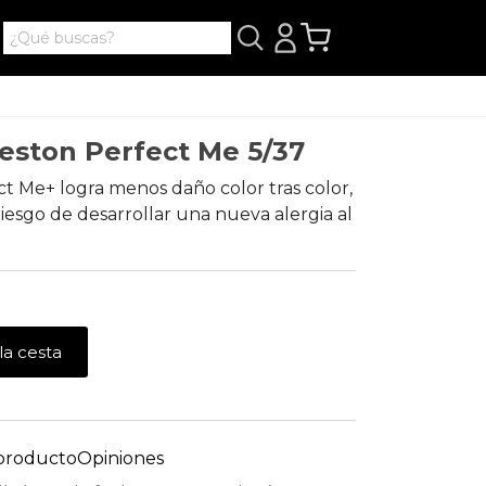
leston Perfect Me 5/37
t Me+ logra menos daño color tras color,
riesgo de desarrollar una nueva alergia al
la cesta
 producto
Opiniones