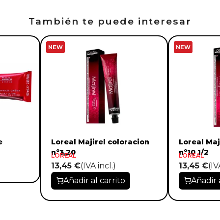
También te puede interesar
NEW
NEW
e
Loreal Majirel coloracion
Loreal Maj
nº3,20
nº10 1/2
LOREAL
LOREAL
13,45 €
(IVA incl.)
13,45 €
(IV
Añadir al carrito
Añadir 