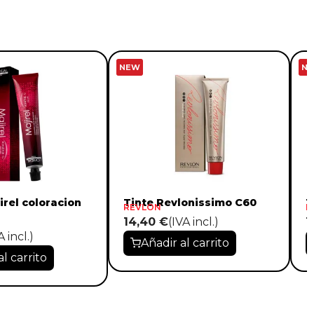
NEW
N
irel coloracion
Tinte Revlonissimo C60
T
REVLON
R
14,40 €
(IVA incl.)
1
A incl.)
Añadir al carrito
al carrito