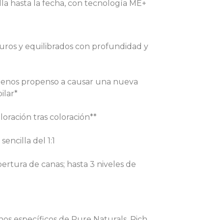
la hasta la fecha, con tecnología ME+
uros y equilibrados con profundidad y
menos propenso a causar una nueva
ilar*
oración tras coloración**
encilla del 1:1
ertura de canas; hasta 3 niveles de
os específicos de Pure Naturals, Rich