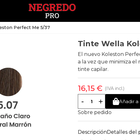
eston Perfect Me 5/37
Tinte Wella Ko
El nuevo Koleston Perfec
a la vez que minimiza el 
tinte capilar.
16,15 €
(IVA incl.)
-
+
Añadir a 
Sobre pedido
Descripción
Detalles del