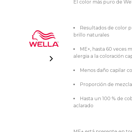
El color más puro de Wel
Resultados de color p
brillo naturales
ME+, hasta 60 veces 
alergia a la coloración cap
Menos daño capilar col
Proporción de mezcla s
Hasta un 100 % de cob
aclarado
ME+ está presente en ton