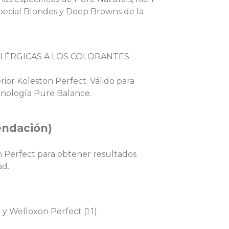
Special Blondes y Deep Browns de la
ALÉRGICAS A LOS COLORANTES
ior Koleston Perfect. Válido para
cnología Pure Balance.
ndación)
Perfect para obtener resultados
ad.
y Welloxon Perfect (1:1).