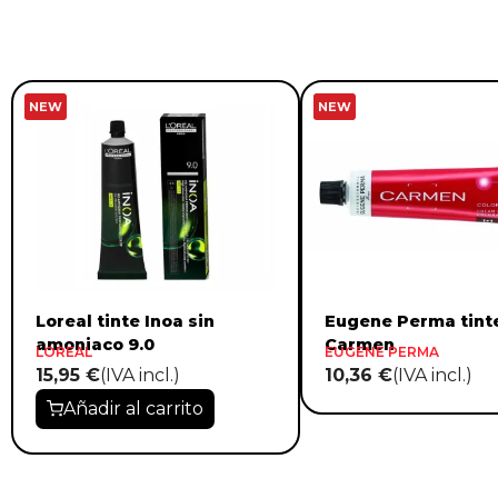
NEW
NEW
Loreal tinte Inoa sin
Eugene Perma tint
amoniaco 9.0
Carmen
LOREAL
EUGENE PERMA
15,95 €
(IVA incl.)
10,36 €
(IVA incl.)
Añadir al carrito