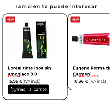
También te puede interesar
NEW
NEW
Loreal tinte Inoa sin
Eugene Perma tin
amoniaco 9.0
Carmen
LOREAL
EUGENE PERMA
15,95 €
(IVA incl.)
10,36 €
(IVA incl.)
Añadir al carrito