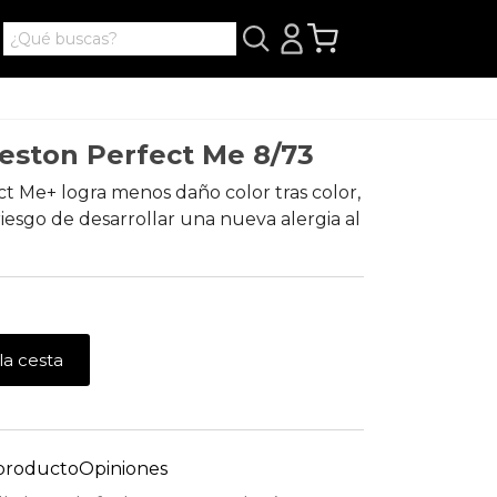
leston Perfect Me 8/73
t Me+ logra menos daño color tras color,
riesgo de desarrollar una nueva alergia al
la cesta
 producto
Opiniones