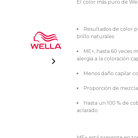
El color más puro de Wel
Resultados de color p
brillo naturales
ME+, hasta 60 veces 
alergia a la coloración cap
Menos daño capilar col
Proporción de mezcla s
Hasta un 100 % de cob
aclarado
ME+ está presente en ton