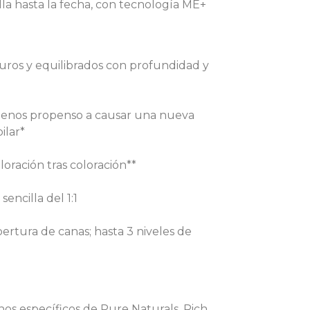
la hasta la fecha, con tecnología ME+
uros y equilibrados con profundidad y
menos propenso a causar una nueva
ilar*
oración tras coloración**
encilla del 1:1
ertura de canas; hasta 3 niveles de
os específicos de Pure Naturals, Rich