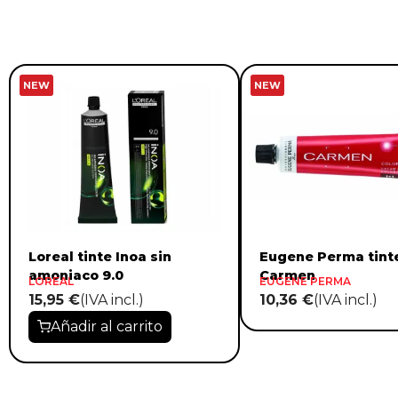
NEW
NEW
Loreal tinte Inoa sin
Eugene Perma tint
amoniaco 9.0
Carmen
LOREAL
EUGENE PERMA
15,95 €
(IVA incl.)
10,36 €
(IVA incl.)
Añadir al carrito