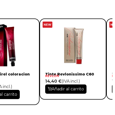
NEW
N
irel coloracion
Tinte Revlonissimo C60
T
REVLON
R
14,40 €
(IVA incl.)
1
A incl.)
Añadir al carrito
al carrito