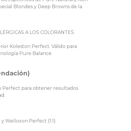
Special Blondes y Deep Browns de la
ALÉRGICAS A LOS COLORANTES
ior Koleston Perfect. Válido para
cnología Pure Balance.
ndación)
Perfect para obtener resultados
ad.
y Welloxon Perfect (1:1).