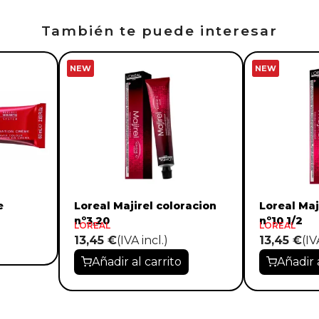
También te puede interesar
NEW
NEW
e
Loreal Majirel coloracion
Loreal Maj
nº3,20
nº10 1/2
LOREAL
LOREAL
13,45 €
(IVA incl.)
13,45 €
(IV
Añadir al carrito
Añadir 