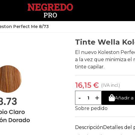
leston Perfect Me 8/73
Tinte Wella Ko
El nuevo Koleston Perfec
a la vez que minimiza el 
tinte capilar.
16,15 €
(IVA incl.)
-
+
Añadir a 
Sobre pedido
Descripción
Detalles del