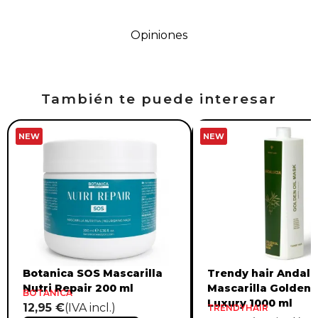
Opiniones
También te puede interesar
NEW
NEW
Botanica SOS Mascarilla
Trendy hair Andalu
Nutri Repair 200 ml
Mascarilla Golden 
BOTANICA
Luxury 1000 ml
12,95 €
(IVA incl.)
TRENDYHAIR