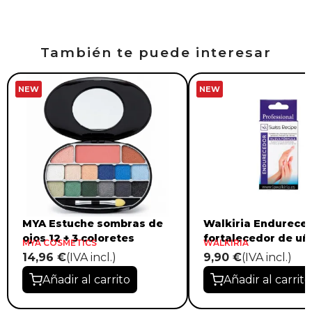
También te puede interesar
NEW
NEW
MYA Estuche sombras de
Walkiria Endureced
ojos 12 + 3 coloretes
fortalecedor de uñ
MYA COSMETICS
WALKIRIA
14,96 €
(IVA incl.)
9,90 €
(IVA incl.)
Añadir al carrito
Añadir al carrito