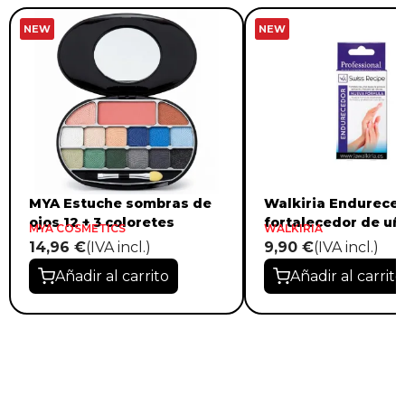
NEW
NEW
MYA Estuche sombras de
Walkiria Endureced
ojos 12 + 3 coloretes
fortalecedor de uñ
MYA COSMETICS
WALKIRIA
14,96 €
(IVA incl.)
9,90 €
(IVA incl.)
Añadir al carrito
Añadir al carrito