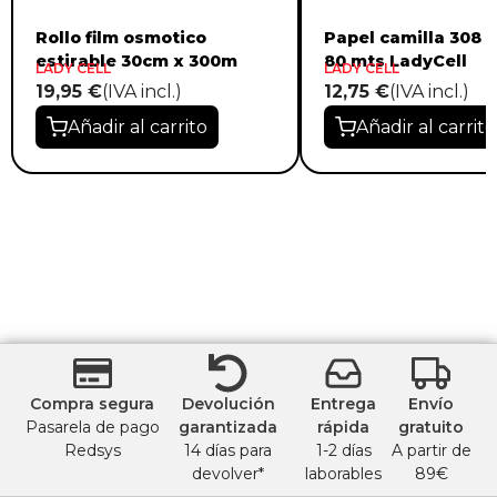
Rollo film osmotico
Papel camilla 308 
estirable 30cm x 300m
80 mts LadyCell
LADY CELL
LADY CELL
19,95 €
(IVA incl.)
12,75 €
(IVA incl.)
Añadir al carrito
Añadir al carrito
Compra segura
Devolución
Entrega
Envío
Pasarela de pago
garantizada
rápida
gratuito
Redsys
14 días para
1-2 días
A partir de
devolver*
laborables
89€