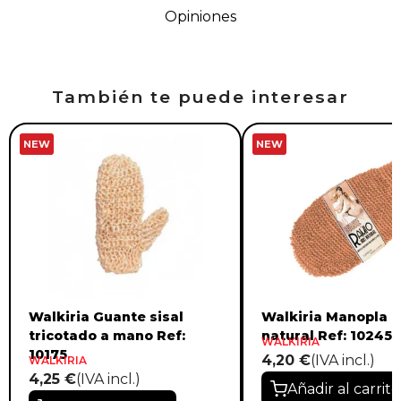
Opiniones
También te puede interesar
NEW
NEW
Walkiria Guante sisal
Walkiria Manopla 
tricotado a mano Ref:
natural Ref: 10245
WALKIRIA
10175
4,20 €
(IVA incl.)
WALKIRIA
4,25 €
(IVA incl.)
Añadir al carrito