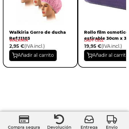
Walkiria Gorro de ducha
Rollo film osmotico
Ref:11103
estirable 30cm x 3
WALKIRIA
LADY CELL
2,95 €
(IVA incl.)
19,95 €
(IVA incl.)
Añadir al carrito
Añadir al carrito
Compra segura
Devolución
Entrega
Envío