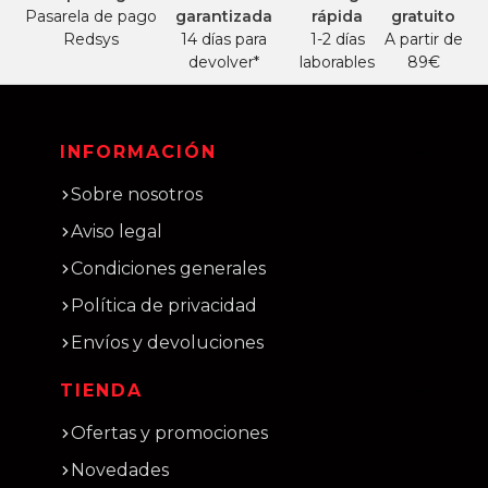
Pasarela de pago
garantizada
rápida
gratuito
Redsys
14 días para
1-2 días
A partir de
devolver*
laborables
89€
INFORMACIÓN
Sobre nosotros
Aviso legal
Condiciones generales
Política de privacidad
Envíos y devoluciones
TIENDA
Ofertas y promociones
Novedades